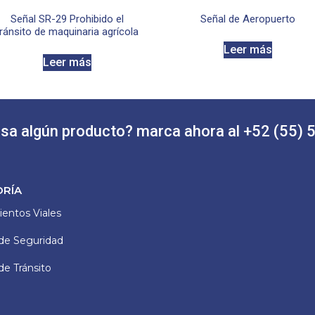
Señal SR-29 Prohibido el
Señal de Aeropuerto
tránsito de maquinaria agrícola
Leer más
Leer más
esa algún producto? marca ahora al +52 (55)
ORÍA
entos Viales
de Seguridad
de Tránsito