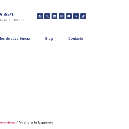
99 8671
0 a.m. a 6:00 p.m.
les de advertencia
Blog
Contacto
reventivas
/ Vuelta a la Izquierda