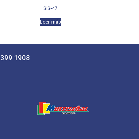
SIS-47
Leer más
 5399 1908