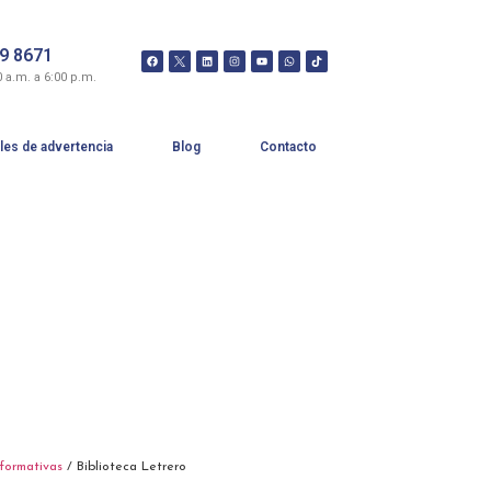
99 8671
0 a.m. a 6:00 p.m.
les de advertencia
Blog
Contacto
nformativas
/ Biblioteca Letrero