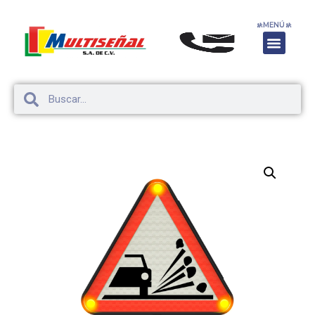
🚸
MENÚ
🚸