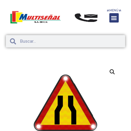
🚸
MENÚ
🚸